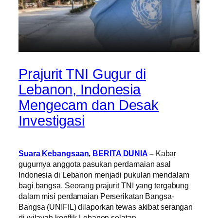
Prajurit TNI Gugur di
Lebanon, Indonesia
Mengecam dan Desak
Investigasi
Suara Kebangsaan
,
BERITA DUNIA
–
Kabar
gugurnya anggota pasukan perdamaian asal
Indonesia di Lebanon menjadi pukulan mendalam
bagi bangsa. Seorang prajurit TNI yang tergabung
dalam misi perdamaian Perserikatan Bangsa-
Bangsa (UNIFIL) dilaporkan tewas akibat serangan
di wilayah konflik Lebanon selatan.