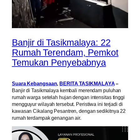
Banjir di Tasikmalaya: 22
Rumah Terendam, Pemkot
Temukan Penyebabnya
Suara Kebangsaan
,
BERITA TASIKMALAYA
–
Banjir di Tasikmalaya kembali merendam puluhan
rumah warga setelah hujan dengan intensitas tinggi
mengguyur wilayah tersebut. Peristiwa ini terjadi di
kawasan Cikalang Pesantren, dengan sedikitnya 22
rumah terdampak genangan air.