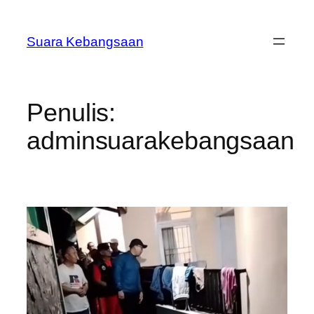
Lewati
ke
Suara Kebangsaan
konten
Penulis:
adminsuarakebangsaan