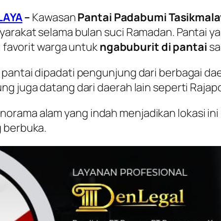
LAYA
–
Kawasan
Pantai Padabumi Tasikmala
yarakat selama bulan suci Ramadan. Pantai y
i favorit warga untuk
ngabuburit di pantai
sa
pantai dipadati pengunjung dari berbagai dae
g juga datang dari daerah lain seperti Rajap
orama alam yang indah menjadikan lokasi ini 
g berbuka.