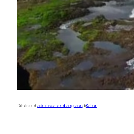
Ditulis oleh
adminsuarakebangsaan
di
Kabar