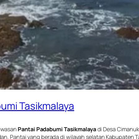
bumi Tasikmalaya
awasan
Pantai Padabumi Tasikmalaya
di Desa Cimanuk
. Pantai yang berada di wilayah selatan Kabupaten Tasi