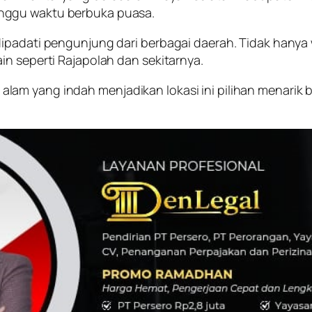
ggu waktu berbuka puasa.
ipadati pengunjung dari berbagai daerah. Tidak hanya w
in seperti Rajapolah dan sekitarnya.
am yang indah menjadikan lokasi ini pilihan menarik 