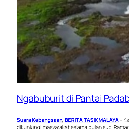
Ngabuburit di Pantai Pada
Suara Kebangsaan
,
BERITA TASIKMALAYA
–
K
dikunjungi masyarakat selama bulan suci Ramadan