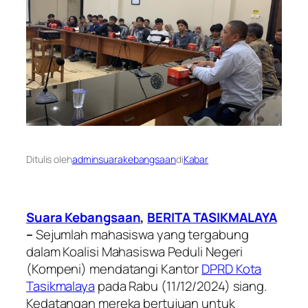
Ditulis oleh
adminsuarakebangsaan
di
Kabar
Suara Kebangsaan
,
BERITA TASIKMALAYA
–
Sejumlah mahasiswa yang tergabung
dalam Koalisi Mahasiswa Peduli Negeri
(Kompeni) mendatangi Kantor
DPRD Kota
Tasikmalaya
pada Rabu (11/12/2024) siang.
Kedatangan mereka bertujuan untuk