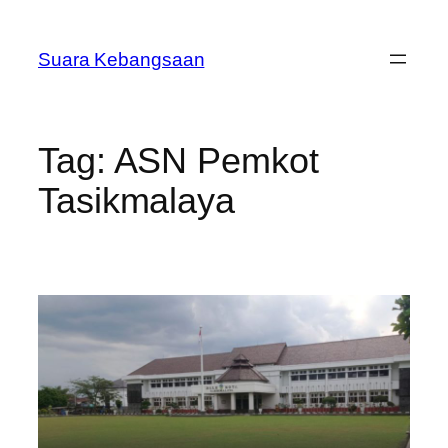
Lewati
ke
Suara Kebangsaan
konten
Tag:
ASN Pemkot
Tasikmalaya