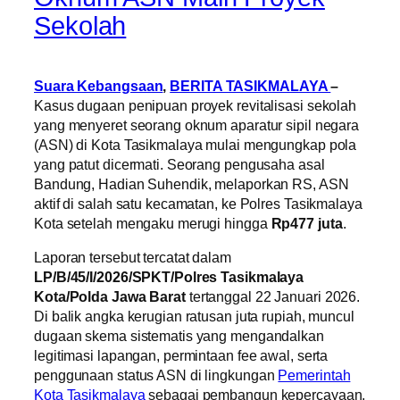
Sekolah
Suara Kebangsaan
,
BERITA TASIKMALAYA
–
Kasus dugaan penipuan proyek revitalisasi sekolah
yang menyeret seorang oknum aparatur sipil negara
(ASN) di Kota Tasikmalaya mulai mengungkap pola
yang patut dicermati. Seorang pengusaha asal
Bandung, Hadian Suhendik, melaporkan RS, ASN
aktif di salah satu kecamatan, ke Polres Tasikmalaya
Kota setelah mengaku merugi hingga
Rp477 juta
.
Laporan tersebut tercatat dalam
LP/B/45/I/2026/SPKT/Polres Tasikmalaya
Kota/Polda Jawa Barat
tertanggal 22 Januari 2026.
Di balik angka kerugian ratusan juta rupiah, muncul
dugaan skema sistematis yang mengandalkan
legitimasi lapangan, permintaan fee awal, serta
penggunaan status ASN di lingkungan
Pemerintah
Kota Tasikmalaya
sebagai pembangun kepercayaan.