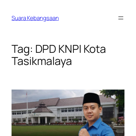
Lewati
ke
Suara Kebangsaan
konten
Tag:
DPD KNPI Kota
Tasikmalaya