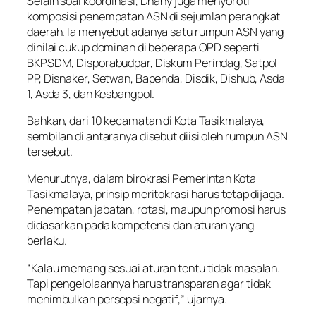
Selain soal koordinasi, Dhany juga menyoroti
komposisi penempatan ASN di sejumlah perangkat
daerah. Ia menyebut adanya satu rumpun ASN yang
dinilai cukup dominan di beberapa OPD seperti
BKPSDM, Disporabudpar, Diskum Perindag, Satpol
PP, Disnaker, Setwan, Bapenda, Disdik, Dishub, Asda
1, Asda 3, dan Kesbangpol.
Bahkan, dari 10 kecamatan di Kota Tasikmalaya,
sembilan di antaranya disebut diisi oleh rumpun ASN
tersebut.
Menurutnya, dalam birokrasi Pemerintah Kota
Tasikmalaya, prinsip meritokrasi harus tetap dijaga.
Penempatan jabatan, rotasi, maupun promosi harus
didasarkan pada kompetensi dan aturan yang
berlaku.
“Kalau memang sesuai aturan tentu tidak masalah.
Tapi pengelolaannya harus transparan agar tidak
menimbulkan persepsi negatif,” ujarnya.