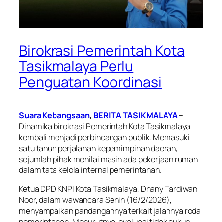
Birokrasi Pemerintah Kota
Tasikmalaya Perlu
Penguatan Koordinasi
Suara Kebangsaan
,
BERITA TASIKMALAYA
–
Dinamika birokrasi Pemerintah Kota Tasikmalaya
kembali menjadi perbincangan publik. Memasuki
satu tahun perjalanan kepemimpinan daerah,
sejumlah pihak menilai masih ada pekerjaan rumah
dalam tata kelola internal pemerintahan.
Ketua DPD KNPI Kota Tasikmalaya, Dhany Tardiwan
Noor, dalam wawancara Senin (16/2/2026),
menyampaikan pandangannya terkait jalannya roda
pemerintahan. Menurutnya, evaluasi tidak cukup