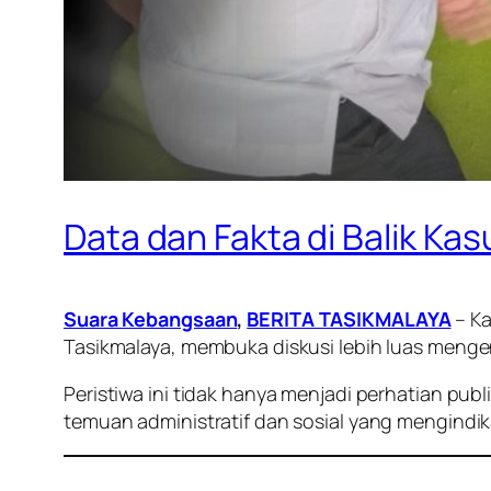
Data dan Fakta di Balik Ka
Suara Kebangsaan
,
BERITA TASIKMALAYA
– Ka
Tasikmalaya, membuka diskusi lebih luas mengen
Peristiwa ini tidak hanya menjadi perhatian pu
temuan administratif dan sosial yang mengindik