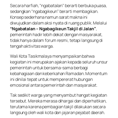
Secara harfiah, “ngabatalan” berarti berbuka puasa,
sedangkan “ngabagikeun” berarti membagikan.
Konsep sederhana namun sarat makna ini
diwujudkan dalam aksi nyata di ruang publik. Melalui
“Ngabatalan – Ngabagikeun Takjil di Jalan”
,
pemerintah hadir lebih dekat dengan masyarakat,
tidak hanya dalam forum resmi, tetapi langsung di
tengah aktivitas warga.
Wali Kota Tasikmalaya menyampaikan bahwa
kegiatan ini merupakan ajakan kepada seluruh unsur
pemerintah untuk bersama-sama berbagi
kebahagiaan dan keberkahan Ramadan. Momentum
ini dinilai tepat untuk mempererat hubungan
emosional antara pemerintah dan masyarakat.
Tak sedikit warga yang menyambut hangat kegiatan
tersebut. Mereka merasa dihargai dan diperhatikan,
terutama karena pembagian takjil dilakukan secara
langsung oleh wali kota dan jajaran pejabat daerah.