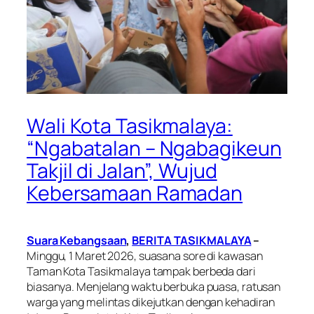
Wali Kota Tasikmalaya:
“Ngabatalan – Ngabagikeun
Takjil di Jalan”, Wujud
Kebersamaan Ramadan
Suara Kebangsaan
,
BERITA TASIKMALAYA
–
Minggu, 1 Maret 2026, suasana sore di kawasan
Taman Kota Tasikmalaya tampak berbeda dari
biasanya. Menjelang waktu berbuka puasa, ratusan
warga yang melintas dikejutkan dengan kehadiran