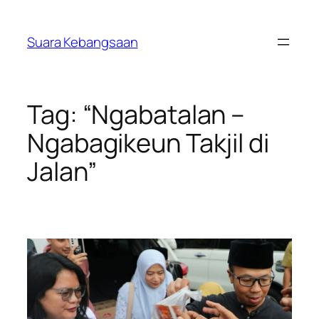
Lewati
ke
Suara Kebangsaan
konten
Tag:
“Ngabatalan –
Ngabagikeun Takjil di
Jalan”