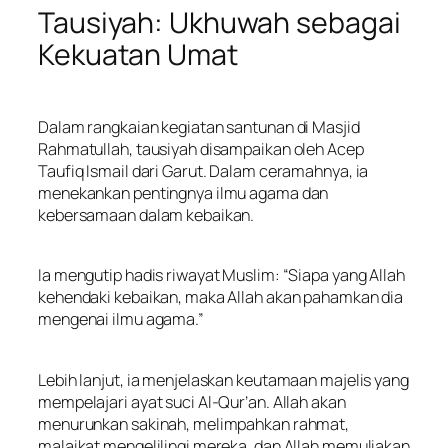
Tausiyah: Ukhuwah sebagai
Kekuatan Umat
Dalam rangkaian kegiatan santunan di Masjid
Rahmatullah, tausiyah disampaikan oleh Acep
Taufiq Ismail dari Garut. Dalam ceramahnya, ia
menekankan pentingnya ilmu agama dan
kebersamaan dalam kebaikan.
Ia mengutip hadis riwayat Muslim: “Siapa yang Allah
kehendaki kebaikan, maka Allah akan pahamkan dia
mengenai ilmu agama.”
Lebih lanjut, ia menjelaskan keutamaan majelis yang
mempelajari ayat suci Al-Qur’an. Allah akan
menurunkan sakinah, melimpahkan rahmat,
malaikat mengelilingi mereka, dan Allah memuliakan