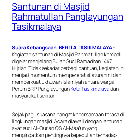
Santunan di Masjid
Rahmatullah Panglayungan
Tasikmalaya
Suara Kebangsaan
,
BERITA TASIKMALAYA
–
Kegiatan santunan di Masjid Rahmatullah kembali
digelar menjelang Bulan Suci Ramadhan 1447
Hijriah. Tidak sekadar berbagi bantuan, kegiatan ini
menjadi momentum mempererat silaturahmi dan
memperkuat ukhuwah Islamiyah antara warga
Perum BRP Panglayungan
Kota Tasikmalaya
dan
masyarakat sekitar.
Sejak pagi, suasana hangat kebersamaan terasa di
lingkungan masjid. Acara diawali dengan lantunan
ayat suci Al-Qur’an QS Al-Maa’un yang
mengingatkan pentingnya kepedulian terhadap