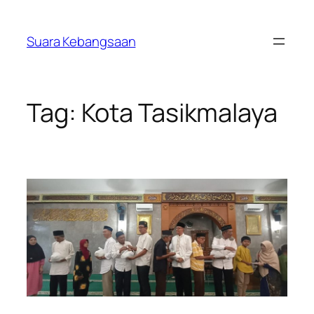
Lewati
ke
Suara Kebangsaan
konten
Tag:
Kota Tasikmalaya