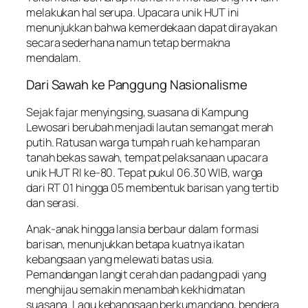
melakukan hal serupa.
Upacara unik HUT
ini
menunjukkan bahwa kemerdekaan dapat dirayakan
secara sederhana namun tetap bermakna
mendalam.
Dari Sawah ke Panggung Nasionalisme
Sejak fajar menyingsing, suasana di Kampung
Lewosari berubah menjadi lautan semangat merah
putih. Ratusan warga tumpah ruah ke hamparan
tanah bekas sawah, tempat pelaksanaan
upacara
unik HUT
RI ke-80. Tepat pukul 06.30 WIB, warga
dari RT 01 hingga 05 membentuk barisan yang tertib
dan serasi.
Anak-anak hingga lansia berbaur dalam formasi
barisan, menunjukkan betapa kuatnya ikatan
kebangsaan yang melewati batas usia.
Pemandangan langit cerah dan padang padi yang
menghijau semakin menambah kekhidmatan
suasana. Lagu kebangsaan berkumandang, bendera