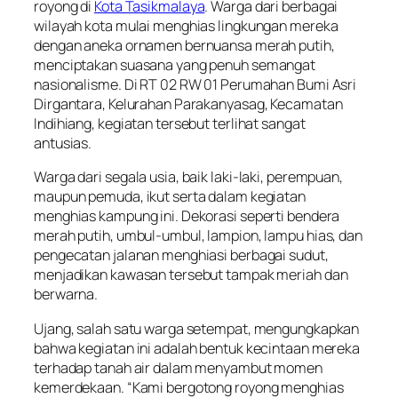
royong di
Kota Tasikmalaya
. Warga dari berbagai
wilayah kota mulai menghias lingkungan mereka
dengan aneka ornamen bernuansa merah putih,
menciptakan suasana yang penuh semangat
nasionalisme. Di RT 02 RW 01 Perumahan Bumi Asri
Dirgantara, Kelurahan Parakanyasag, Kecamatan
Indihiang, kegiatan tersebut terlihat sangat
antusias.
Warga dari segala usia, baik laki-laki, perempuan,
maupun pemuda, ikut serta dalam kegiatan
menghias kampung ini. Dekorasi seperti bendera
merah putih, umbul-umbul, lampion, lampu hias, dan
pengecatan jalanan menghiasi berbagai sudut,
menjadikan kawasan tersebut tampak meriah dan
berwarna.
Ujang, salah satu warga setempat, mengungkapkan
bahwa kegiatan ini adalah bentuk kecintaan mereka
terhadap tanah air dalam menyambut momen
kemerdekaan. “Kami bergotong royong menghias