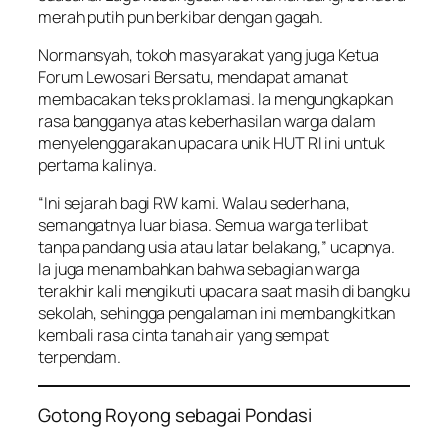
merah putih pun berkibar dengan gagah.
Normansyah, tokoh masyarakat yang juga Ketua
Forum Lewosari Bersatu, mendapat amanat
membacakan teks proklamasi. Ia mengungkapkan
rasa bangganya atas keberhasilan warga dalam
menyelenggarakan
upacara unik HUT
RI ini untuk
pertama kalinya.
“Ini sejarah bagi RW kami. Walau sederhana,
semangatnya luar biasa. Semua warga terlibat
tanpa pandang usia atau latar belakang,” ucapnya.
Ia juga menambahkan bahwa sebagian warga
terakhir kali mengikuti upacara saat masih di bangku
sekolah, sehingga pengalaman ini membangkitkan
kembali rasa cinta tanah air yang sempat
terpendam.
Gotong Royong sebagai Pondasi