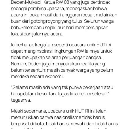
Deden Mulyadi, Ketua RW 08 yang juga bertindak
sebagai pembina upacara, menegaskan bahwa
acara ini bukan hasil dari anggaran besar, melainkan
buah dari gotong royong yang tulus. Seluruh warga
bahu-membahu sejak jauh hari mempersiapkan
lokasi dan jalannya acara.
Ia berharap kegiatan seperti
upacara unik HUT
ini
dapat menginspirasi lingkungan RW lainnya untuk
tidak melupakan sejarah perjuangan bangsa.
Namun, Deden juga menyuarakan realita yang
belum tersentuh: masih banyak warga yang belum
merdeka secara ekonomi.
“Selama masih ada yang tak punya pekerjaan atau
hidup dalam kesulitan, tugas kita belum selesai,”
tegasnya.
Meski sederhana,
upacara unik HUT
RI ini telah
menunjukkan bahwa nasionalisme tidak harus
berpusat di kota, tidak harus mewah, dan tidak harus