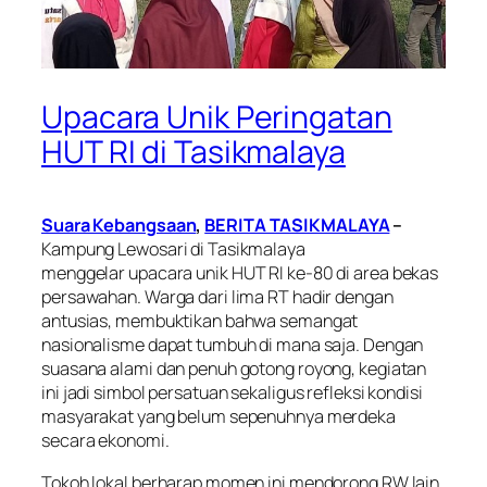
Upacara Unik Peringatan
HUT RI di Tasikmalaya
Suara Kebangsaan
,
BERITA TASIKMALAYA
–
Kampung Lewosari di Tasikmalaya
menggelar
upacara unik HUT
RI ke-80 di area bekas
persawahan. Warga dari lima RT hadir dengan
antusias, membuktikan bahwa semangat
nasionalisme dapat tumbuh di mana saja. Dengan
suasana alami dan penuh gotong royong, kegiatan
ini jadi simbol persatuan sekaligus refleksi kondisi
masyarakat yang belum sepenuhnya merdeka
secara ekonomi.
Tokoh lokal berharap momen ini mendorong RW lain