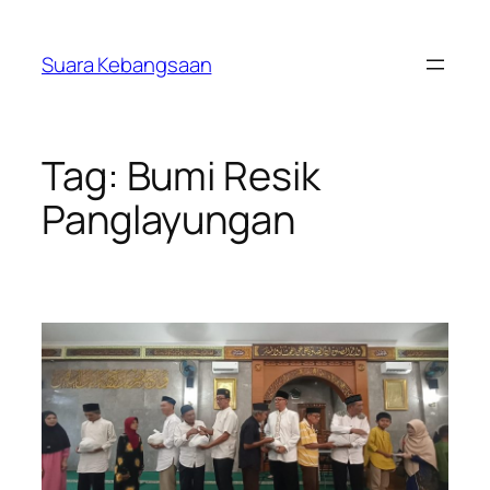
Lewati
ke
Suara Kebangsaan
konten
Tag:
Bumi Resik
Panglayungan