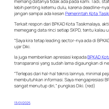
memang datanya tidak ada pada kami. Tadi, st
lebih penting ketemu dulu, karena
deadline
-nya
jangan sampai ada kesan
Pemerintah Kota Tasi
Terkait respon dari BPKAD Kota Tasikmalaya, akti
memegang data rinci setiap SKPD, tentu kalau 
“Saya kira tetap
leading sector
-nya ada di BPKAD
ujar Diki.
Ia juga memberikan apresiasi kepada
BPKAD Kot
transparansi yang sudah lama digaungkan di nege
“Terlepas dari hal-hal teknis lainnya, minimal 
membutuhkan informasi. Saya mengapresiasi BPK
sangat menutup diri,” pungkas Diki.
(red)
13/01/2025