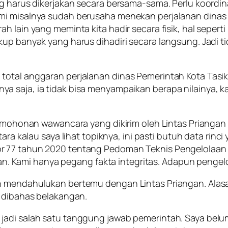
ng harus dikerjakan secara bersama-sama. Perlu koordin
ami misalnya sudah berusaha menekan perjalanan dina
 lain yang meminta kita hadir secara fisik, hal seperti i
up banyak yang harus dihadiri secara langsung. Jadi ti
 total anggaran perjalanan dinas Pemerintah Kota Tas
 saja, ia tidak bisa menyampaikan berapa nilainya, k
ermohonan wawancara yang dikirim oleh Lintas Priangan a
tara kalau saya lihat topiknya, ini pasti butuh data rinci
or 77 tahun 2020 tentang Pedoman Teknis Pengelolaan
ami hanya pegang fakta integritas. Adapun pengelolaan
h mendahulukan bertemu dengan Lintas Priangan. Alasa
a dibahas belakangan.
jadi salah satu tanggung jawab pemerintah. Saya belu