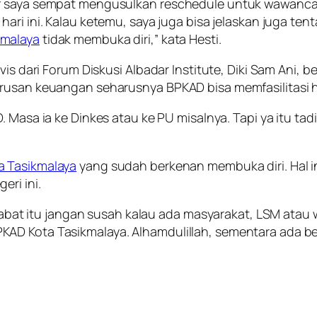
af saya sempat mengusulkan
reschedule
untuk wawancara
 hari ini. Kalau ketemu, saya juga bisa jelaskan juga te
kmalaya
tidak membuka diri,” kata Hesti.
vis dari Forum Diskusi Albadar Institute, Diki Sam Ani,
urusan keuangan seharusnya BPKAD bisa memfasilitasi h
. Masa ia ke Dinkes atau ke PU misalnya. Tapi ya itu tad
a Tasikmalaya
yang sudah berkenan membuka diri. Hal i
ri ini.
pejabat itu jangan susah kalau ada masyarakat, LSM ata
AD Kota Tasikmalaya. Alhamdulillah, sementara ada be