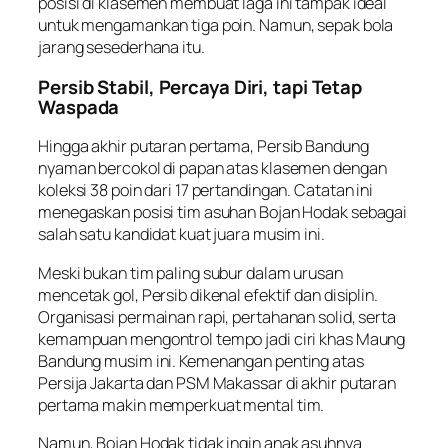
posisi di klasemen membuat laga ini tampak ideal
untuk mengamankan tiga poin. Namun, sepak bola
jarang sesederhana itu.
Persib Stabil, Percaya Diri, tapi Tetap
Waspada
Hingga akhir putaran pertama, Persib Bandung
nyaman bercokol di papan atas klasemen dengan
koleksi 38 poin dari 17 pertandingan. Catatan ini
menegaskan posisi tim asuhan Bojan Hodak sebagai
salah satu kandidat kuat juara musim ini.
Meski bukan tim paling subur dalam urusan
mencetak gol, Persib dikenal efektif dan disiplin.
Organisasi permainan rapi, pertahanan solid, serta
kemampuan mengontrol tempo jadi ciri khas Maung
Bandung musim ini. Kemenangan penting atas
Persija Jakarta dan PSM Makassar di akhir putaran
pertama makin memperkuat mental tim.
Namun, Bojan Hodak tidak ingin anak asuhnya