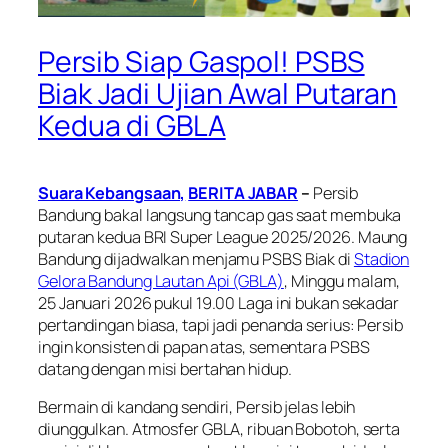
Persib Siap Gaspol! PSBS
Biak Jadi Ujian Awal Putaran
Kedua di GBLA
Suara Kebangsaan,
BERITA JABAR
–
Persib
Bandung bakal langsung tancap gas saat membuka
putaran kedua BRI Super League 2025/2026. Maung
Bandung dijadwalkan menjamu PSBS Biak di
Stadion
Gelora Bandung Lautan Api (GBLA)
, Minggu malam,
25 Januari 2026 pukul 19.00 Laga ini bukan sekadar
pertandingan biasa, tapi jadi penanda serius: Persib
ingin konsisten di papan atas, sementara PSBS
datang dengan misi bertahan hidup.
Bermain di kandang sendiri, Persib jelas lebih
diunggulkan. Atmosfer GBLA, ribuan Bobotoh, serta