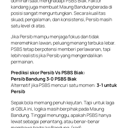
dominan saat menghadapi PSBS Biak. Faktor
kandang juga membuat Maung Bandung berada di
posisi sangat menguntungkan. Secara kualitas
skuad, pengalaman, dan konsistensi, Persib masih
satu level di atas.
Jika Persib mampu menjaga fokus dan tidak
meremehkan lawan, peluang menang terbuka lebar.
PSBS tetap berpotensi memberi perlawanan, tapi
lebih realistis jika Persib yang mengendalikan
permainan.
Prediksi skor Persib Vs PSBS Biak:
Persib Bandung 3-0 PSBS Biak
Alternatif jika PSBS mencuri satu momen:
3-1 untuk
Persib
Sepak bola memang penuh kejutan. Tapi untuk laga
di GBLA ini, logika masih berpihak pada Maung
Bandung. Tinggal menunggu, apakah PSBS hanya
lewat sebagai penantang, atau benar-benar
membawa badai ke Bandung.
(red)